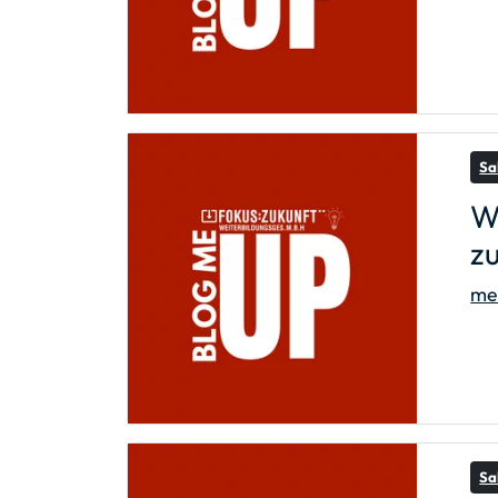
Sa
W
z
meh
Sa