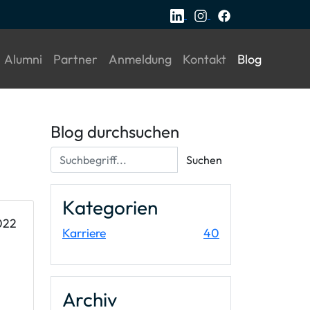
current)
(current)
(current)
(current)
(current)
(current)
Alumni
Partner
Anmeldung
Kontakt
Blog
Blog durchsuchen
Suchbegriff...
Suchen
Kategorien
022
Einträge
Karriere
40
Archiv