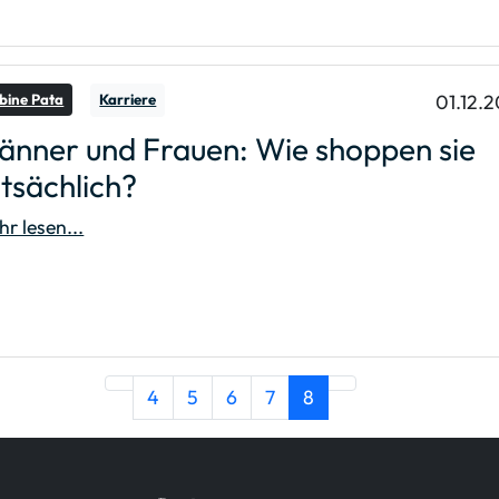
01.12.2
bine Pata
Karriere
änner und Frauen: Wie shoppen sie
tsächlich?
r lesen...
(Aktuelle
4
5
6
7
8
Seite)