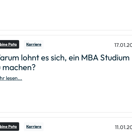
17.01.2
bine Pata
Karriere
arum lohnt es sich, ein MBA Studium
u machen?
r lesen...
11.01.2
bine Pata
Karriere