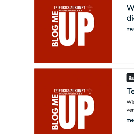
W
di
meh
Sa
Te
Wid
ve
meh