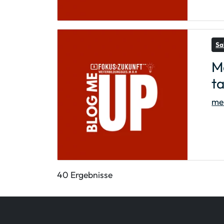
Sa
M
ta
meh
40 Ergebnisse