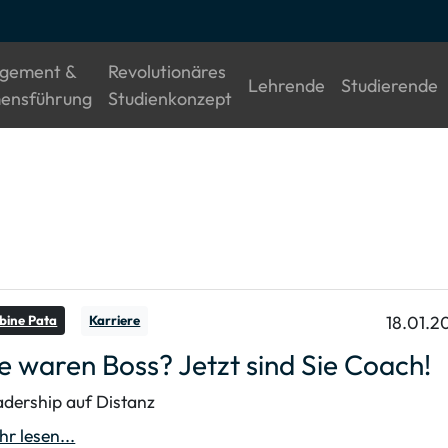
gement &
Revolutionäres
(current)
(
Lehrende
Studierende
(current)
(current)
ensführung
Studienkonzept
18.01.2
bine Pata
Karriere
e waren Boss? Jetzt sind Sie Coach!
dership auf Distanz
r lesen...