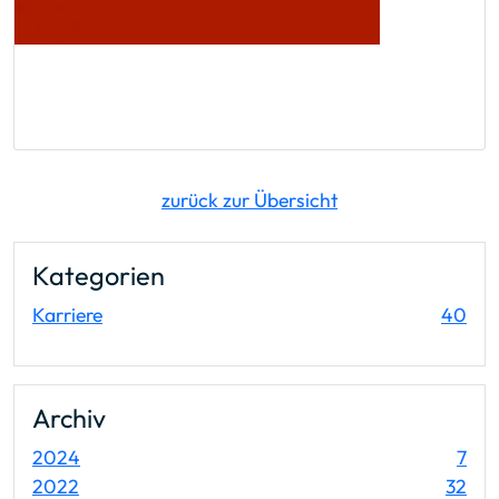
zurück zur Übersicht
Kategorien
Ein
Karriere
40
Archiv
Ein
2024
7
Ein
2022
32