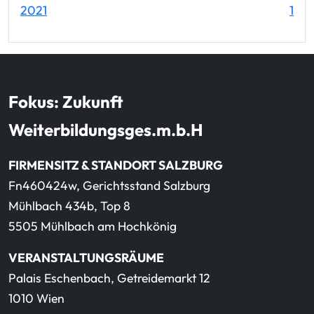
Ein
2021
1
Fokus: Zukunft
Weiterbildungsges.m.b.H
FIRMENSITZ & STANDORT SALZBURG
Fn460424w, Gerichtsstand Salzburg
Mühlbach 434b, Top 8
5505 Mühlbach am Hochkönig
VERANSTALTUNGSRÄUME
Palais Eschenbach, Getreidemarkt 12
1010 Wien