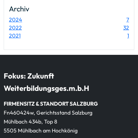
Archiv
Ein
2024
7
Ein
2022
32
Ein
2021
1
Fokus: Zukunft
Weiterbildungsges.m.b.H
FIRMENSITZ & STANDORT SALZBURG
Fn460424w, Gerichtsstand Salzburg
Mühlbach 434b, Top 8
5505 Mühlbach am Hochkönig