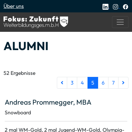
Über uns
Startseite
ALUMNI
Alumni
52 Ergebnisse
(Aktuelle Seite)
3
4
5
6
7
Andreas Prommegger, MBA
Snowboard
2 mal WM-Gold, 2 mal Jugend-WM-Gold, Olympia-