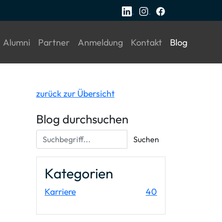
current)
(current)
(current)
(current)
(current)
(current)
Alumni
Partner
Anmeldung
Kontakt
Blog
zurück zur Übersicht
Blog durchsuchen
Suchbegriff...
Suchen
Kategorien
Einträge
Karriere
40