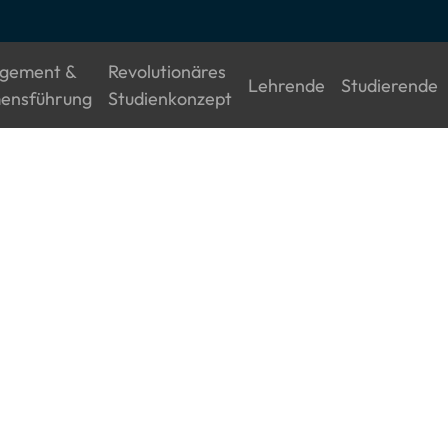
gement &
Revolutionäres
(current)
(
Lehrende
Studierende
(current)
(current)
ensführung
Studienkonzept