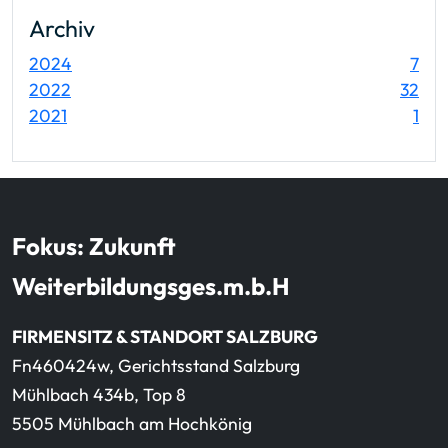
Archiv
Ein
2024
7
Ein
2022
32
Ein
2021
1
Fokus: Zukunft
Weiterbildungsges.m.b.H
FIRMENSITZ & STANDORT SALZBURG
Fn460424w, Gerichtsstand Salzburg
Mühlbach 434b, Top 8
5505 Mühlbach am Hochkönig