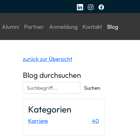
current)
(current)
(current)
(current)
(current)
(current)
Alumni
Partner
Anmeldung
Kontakt
Blog
zurück zur Übersicht
Blog durchsuchen
Suchbegriff...
Suchen
Kategorien
Einträge
Karriere
40