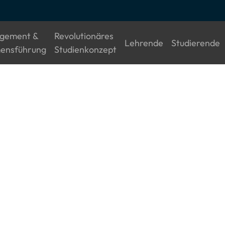
gement &
Revolutionäres
(current)
(
Lehrende
Studierende
(current)
(current)
ensführung
Studienkonzept