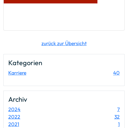
zurück zur Übersicht
Kategorien
Ein
Karriere
40
Archiv
Ein
2024
7
Ein
2022
32
Ein
2021
1